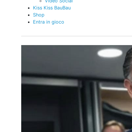
Video Social
Kiss Kiss BauBau
Shop
Entra in gioco