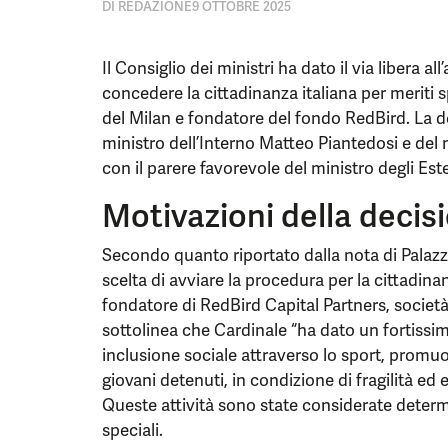
DI
REDAZIONE
9 OTTOBRE 2025
Il Consiglio dei ministri ha dato il via libera a
concedere la cittadinanza italiana per meriti s
del Milan e fondatore del fondo RedBird. La d
ministro dell’Interno Matteo Piantedosi e del m
con il parere favorevole del ministro degli Est
Motivazioni della decis
Secondo quanto riportato dalla nota di Palazzo
scelta di avviare la procedura per la cittadina
fondatore di RedBird Capital Partners, società
sottolinea che Cardinale “ha dato un fortissimo
inclusione sociale attraverso lo sport, promuov
giovani detenuti, in condizione di fragilità ed 
Queste attività sono state considerate determi
speciali.