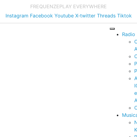
FREQUENZE
PLAY EVERYWHERE
Instagram
Facebook
Youtube
X-twitter
Threads
Tiktok
Radio
A
C
P
P
I
A
C
Music
K