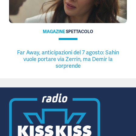
MAGAZINE
SPETTACOLO
Far Away, anticipazioni del 7 agosto: Sahin
vuole portare via Zerrin, ma Demir la
sorprende