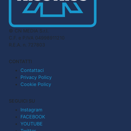
© CN MEDIA S.r.l.
C.F. e P.IVA 04998911210
R.E.A. n. 727803
CONTATTI
Contattaci
Privacy Policy
Cookie Policy
SEGUICI SU
Instagram
FACEBOOK
YOUTUBE
Twitter