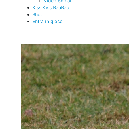
Video Social
Kiss Kiss BauBau
Shop
Entra in gioco