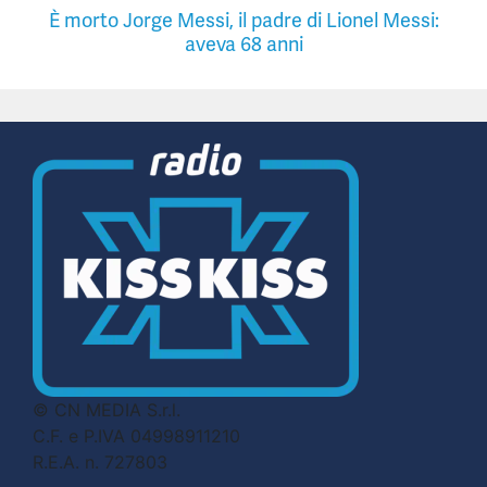
È morto Jorge Messi, il padre di Lionel Messi:
aveva 68 anni
© CN MEDIA S.r.l.
C.F. e P.IVA 04998911210
R.E.A. n. 727803