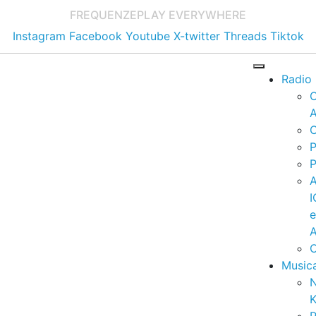
FREQUENZE
PLAY EVERYWHERE
Instagram
Facebook
Youtube
X-twitter
Threads
Tiktok
Radio
A
C
P
P
I
A
C
Music
K