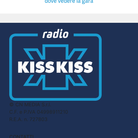
dove vedere la gara
© CN MEDIA S.r.l.
C.F. e P.IVA 04998911210
R.E.A. n. 727803
CONTATTI