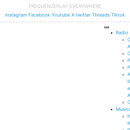
FREQUENZE
PLAY EVERYWHERE
Instagram
Facebook
Youtube
X-twitter
Threads
Tiktok
Radio
A
C
P
P
I
A
C
Music
K