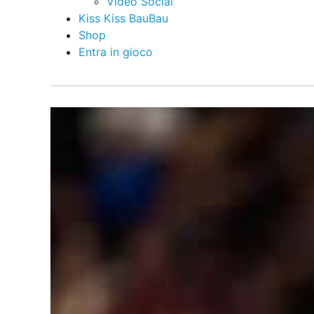
Video Social
Kiss Kiss BauBau
Shop
Entra in gioco