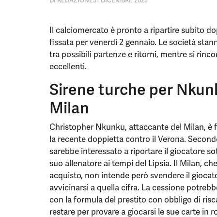
DI
REDAZIONE
31 DICEMBRE 2025
Il calciomercato è pronto a ripartire subito d
fissata per venerdì 2 gennaio. Le società stann
tra possibili partenze e ritorni, mentre si rinco
eccellenti.
Sirene turche per Nkunk
Milan
Christopher Nkunku, attaccante del Milan, è 
la recente doppietta contro il Verona. Secondo
sarebbe interessato a riportare il giocatore s
suo allenatore ai tempi del Lipsia. Il Milan, che
acquisto, non intende però svendere il gioca
avvicinarsi a quella cifra. La cessione potrebb
con la formula del prestito con obbligo di risc
restare per provare a giocarsi le sue carte in 