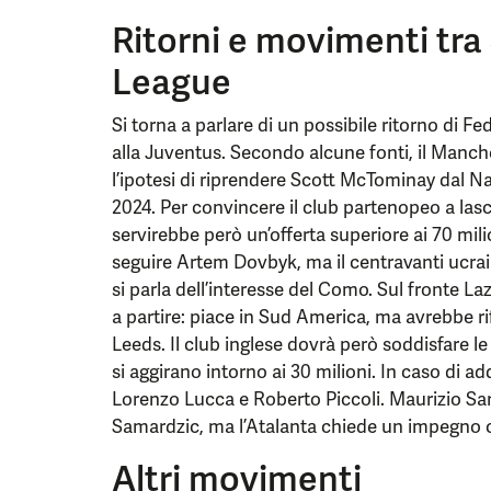
Ritorni e movimenti tra
League
Si torna a parlare di un possibile ritorno di F
alla Juventus. Secondo alcune fonti, il Manc
l’ipotesi di riprendere Scott McTominay dal Na
2024. Per convincere il club partenopeo a lasc
servirebbe però un’offerta superiore ai 70 mili
seguire Artem Dovbyk, ma il centravanti ucrain
si parla dell’interesse del Como. Sul fronte L
a partire: piace in Sud America, ma avrebbe rif
Leeds. Il club inglese dovrà però soddisfare l
si aggirano intorno ai 30 milioni. In caso di add
Lorenzo Lucca e Roberto Piccoli. Maurizio Sarr
Samardzic, ma l’Atalanta chiede un impegno c
Altri movimenti