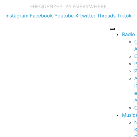
FREQUENZE
PLAY EVERYWHERE
Instagram
Facebook
Youtube
X-twitter
Threads
Tiktok
Radio
A
C
P
P
I
A
C
Music
K