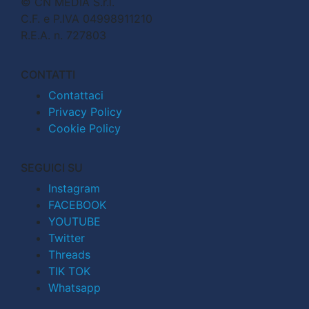
© CN MEDIA S.r.l.
C.F. e P.IVA 04998911210
R.E.A. n. 727803
CONTATTI
Contattaci
Privacy Policy
Cookie Policy
SEGUICI SU
Instagram
FACEBOOK
YOUTUBE
Twitter
Threads
TIK TOK
Whatsapp