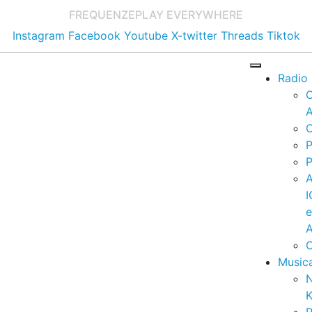
FREQUENZE
PLAY EVERYWHERE
Instagram
Facebook
Youtube
X-twitter
Threads
Tiktok
Radio
A
C
P
P
I
A
C
Music
K