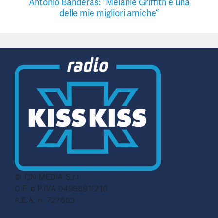
Antonio Banderas: “Melanie Griffith è una
delle mie migliori amiche”
© CN MEDIA S.r.l.
C.F. e P.IVA 04998911210
R.E.A. n. 727803