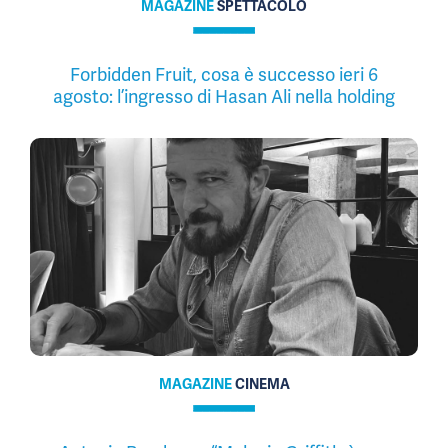
MAGAZINE
SPETTACOLO
Forbidden Fruit, cosa è successo ieri 6
agosto: l’ingresso di Hasan Ali nella holding
MAGAZINE
CINEMA