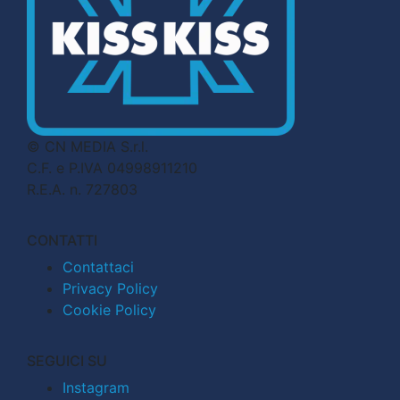
© CN MEDIA S.r.l.
C.F. e P.IVA 04998911210
R.E.A. n. 727803
CONTATTI
Contattaci
Privacy Policy
Cookie Policy
SEGUICI SU
Instagram