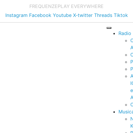
FREQUENZE
PLAY EVERYWHERE
Instagram
Facebook
Youtube
X-twitter
Threads
Tiktok
Radio
A
C
P
P
I
A
C
Music
K