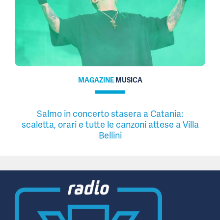
MAGAZINE
MUSICA
Salmo in concerto stasera a Catania:
scaletta, orari e tutte le canzoni attese a Villa
Bellini