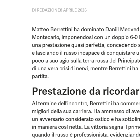
DI
REDAZIONE
8 APRILE 2026
Matteo Berrettini ha dominato Daniil Medved
Montecarlo, imponendosi con un doppio 6-0 in 
una prestazione quasi perfetta, concedendo sol
e lasciando il russo incapace di conquistare
poco a suo agio sulla terra rossa del Principa
di una vera crisi di nervi, mentre Berrettini h
partita.
Prestazione da ricorda
Al termine dell’incontro, Berrettini ha commen
migliori della sua carriera. Ha ammesso di a
un avversario considerato ostico e ha sottolin
in maniera così netta. La vittoria segna il pr
quando il russo è professionista, evidenziando