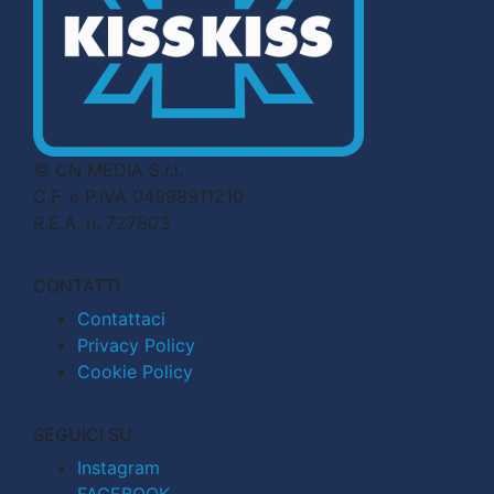
© CN MEDIA S.r.l.
C.F. e P.IVA 04998911210
R.E.A. n. 727803
CONTATTI
Contattaci
Privacy Policy
Cookie Policy
SEGUICI SU
Instagram
FACEBOOK