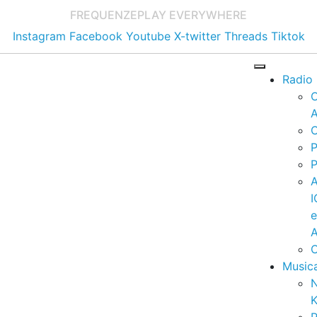
FREQUENZE
PLAY EVERYWHERE
Instagram
Facebook
Youtube
X-twitter
Threads
Tiktok
Radio
A
C
P
P
I
A
C
Music
K