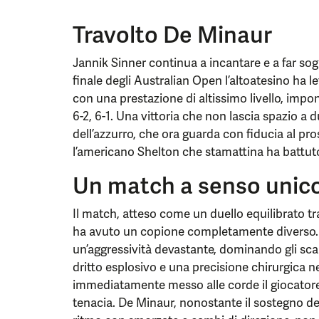
Travolto De Minaur
Jannik Sinner continua a incantare e a far sognar
finale degli Australian Open l’altoatesino ha
con una prestazione di altissimo livello, impo
6-2, 6-1. Una vittoria che non lascia spazio a 
dell’azzurro, che ora guarda con fiducia al pr
l’americano Shelton che stamattina ha battuto
Un match a senso unic
Il match, atteso come un duello equilibrato tra
ha avuto un copione completamente diverso.
un’aggressività devastante, dominando gli scam
dritto esplosivo e una precisione chirurgica n
immediatamente messo alle corde il giocatore 
tenacia. De Minaur, nonostante il sostegno del p