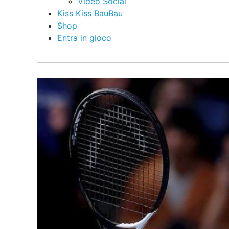
Video Social
Kiss Kiss BauBau
Shop
Entra in gioco