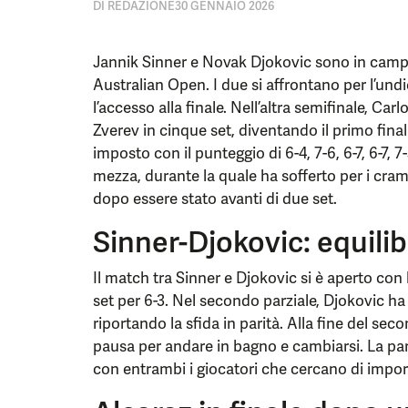
DI
REDAZIONE
30 GENNAIO 2026
Jannik Sinner e Novak Djokovic sono in campo
Australian Open. I due si affrontano per l’undi
l’accesso alla finale. Nell’altra semifinale, C
Zverev in cinque set, diventando il primo final
imposto con il punteggio di 6-4, 7-6, 6-7, 6-7,
mezza, durante la quale ha sofferto per i cra
dopo essere stato avanti di due set.
Sinner-Djokovic: equili
Il match tra Sinner e Djokovic si è aperto con
set per 6-3. Nel secondo parziale, Djokovic ha 
riportando la sfida in parità. Alla fine del se
pausa per andare in bagno e cambiarsi. La parti
con entrambi i giocatori che cercano di imporr