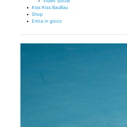
Video Social
Kiss Kiss BauBau
Shop
Entra in gioco