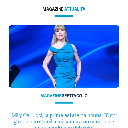
MAGAZINE
ATTUALITÀ
MAGAZINE
SPETTACOLO
Milly Carlucci, la prima estate da nonna: “Ogni
giorno con Camilla mi sembra un miracolo e
una benedizione del cielo”