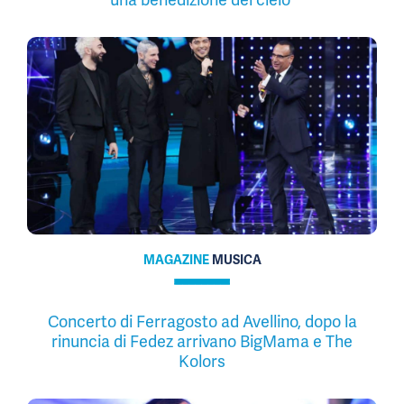
MAGAZINE
MUSICA
Concerto di Ferragosto ad Avellino, dopo la
rinuncia di Fedez arrivano BigMama e The
Kolors