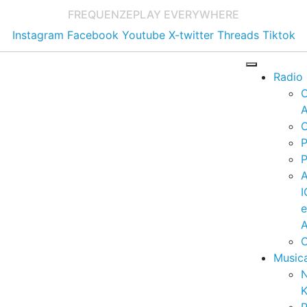
FREQUENZE
PLAY EVERYWHERE
Instagram
Facebook
Youtube
X-twitter
Threads
Tiktok
Radio
A
C
P
P
I
A
C
Music
K