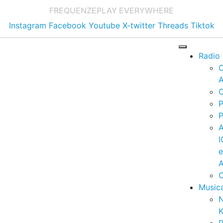
FREQUENZE
PLAY EVERYWHERE
Instagram
Facebook
Youtube
X-twitter
Threads
Tiktok
Radio
A
C
P
P
I
A
C
Music
K