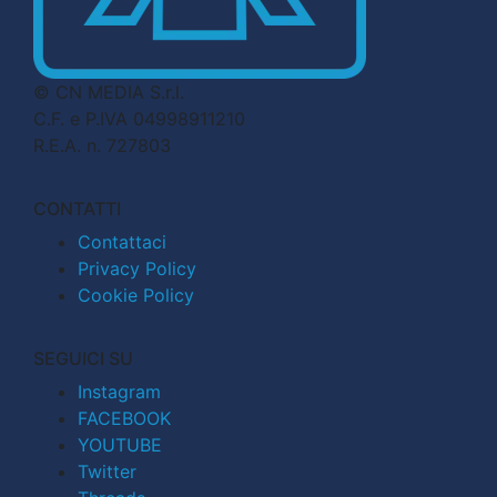
© CN MEDIA S.r.l.
C.F. e P.IVA 04998911210
R.E.A. n. 727803
CONTATTI
Contattaci
Privacy Policy
Cookie Policy
SEGUICI SU
Instagram
FACEBOOK
YOUTUBE
Twitter