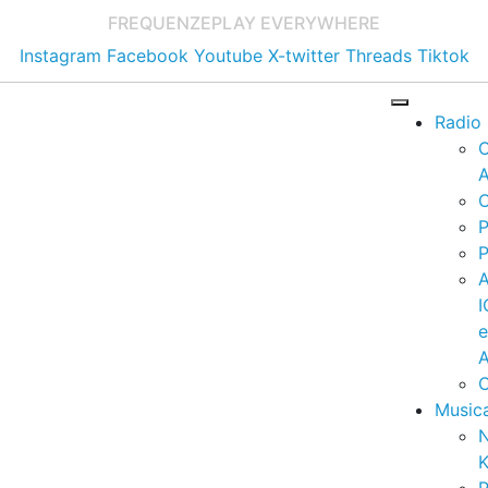
FREQUENZE
PLAY EVERYWHERE
Instagram
Facebook
Youtube
X-twitter
Threads
Tiktok
Radio
A
C
P
P
I
A
C
Music
K