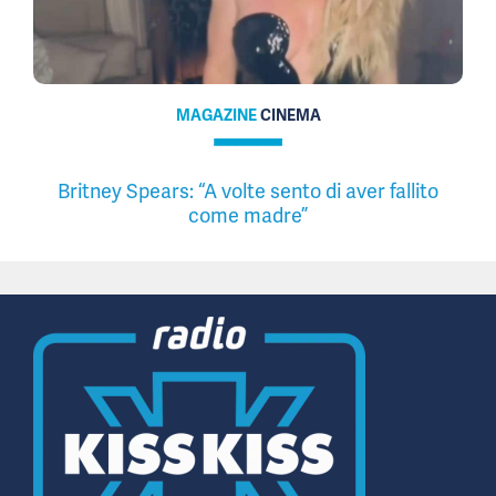
MAGAZINE
CINEMA
Britney Spears: “A volte sento di aver fallito
come madre”