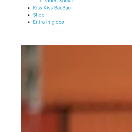
Video Social
Kiss Kiss BauBau
Shop
Entra in gioco