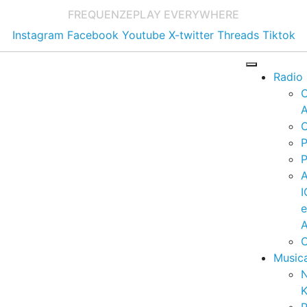
FREQUENZE
PLAY EVERYWHERE
Instagram
Facebook
Youtube
X-twitter
Threads
Tiktok
Radio
A
C
P
P
I
A
C
Music
K