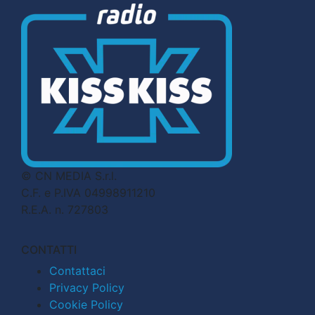
© CN MEDIA S.r.l.
C.F. e P.IVA 04998911210
R.E.A. n. 727803
CONTATTI
Contattaci
Privacy Policy
Cookie Policy