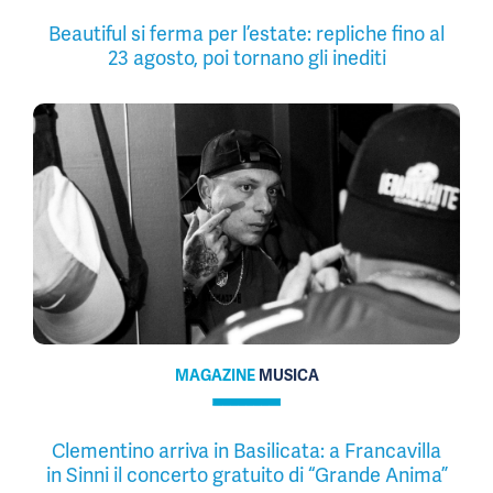
Beautiful si ferma per l’estate: repliche fino al
23 agosto, poi tornano gli inediti
MAGAZINE
MUSICA
Clementino arriva in Basilicata: a Francavilla
in Sinni il concerto gratuito di “Grande Anima”