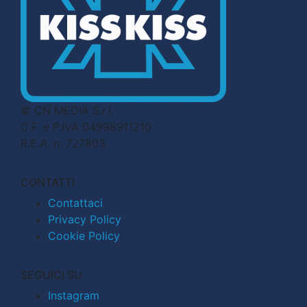
© CN MEDIA S.r.l.
C.F. e P.IVA 04998911210
R.E.A. n. 727803
CONTATTI
Contattaci
Privacy Policy
Cookie Policy
SEGUICI SU
Instagram