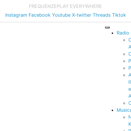
FREQUENZE
PLAY EVERYWHERE
Instagram
Facebook
Youtube
X-twitter
Threads
Tiktok
Radio
A
C
P
P
I
A
C
Music
K