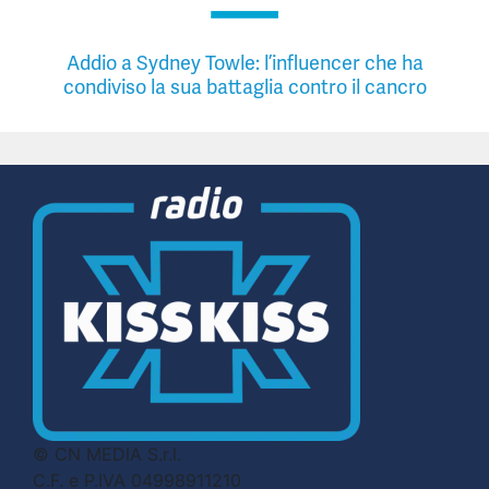
Addio a Sydney Towle: l’influencer che ha
condiviso la sua battaglia contro il cancro
© CN MEDIA S.r.l.
C.F. e P.IVA 04998911210