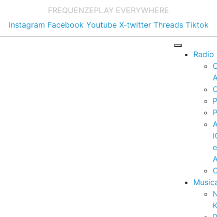
FREQUENZE
PLAY EVERYWHERE
Instagram
Facebook
Youtube
X-twitter
Threads
Tiktok
Radio
A
C
P
P
I
A
C
Music
K