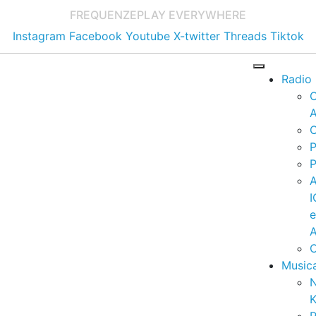
FREQUENZE
PLAY EVERYWHERE
Instagram
Facebook
Youtube
X-twitter
Threads
Tiktok
Radio
A
C
P
P
I
A
C
Music
K