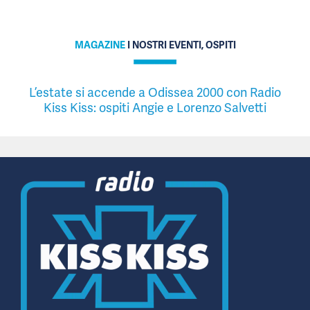
MAGAZINE
I NOSTRI EVENTI, OSPITI
L’estate si accende a Odissea 2000 con Radio
Kiss Kiss: ospiti Angie e Lorenzo Salvetti