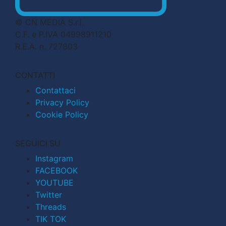
© CN MEDIA S.r.l.
C.F. e P.IVA 04998911210
R.E.A. n. 727803
CONTATTI
Contattaci
Privacy Policy
Cookie Policy
SEGUICI SU
Instagram
FACEBOOK
YOUTUBE
Twitter
Threads
TIK TOK