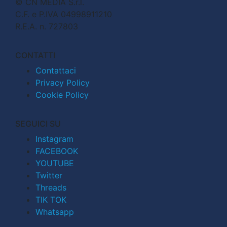
© CN MEDIA S.r.l.
C.F. e P.IVA 04998911210
R.E.A. n. 727803
CONTATTI
Contattaci
Privacy Policy
Cookie Policy
SEGUICI SU
Instagram
FACEBOOK
YOUTUBE
Twitter
Threads
TIK TOK
Whatsapp