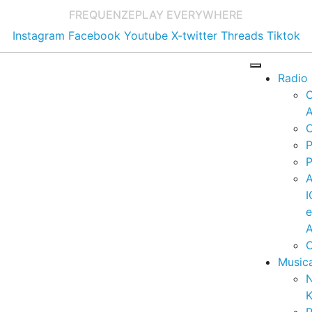
FREQUENZE
PLAY EVERYWHERE
Instagram
Facebook
Youtube
X-twitter
Threads
Tiktok
Radio
A
C
P
P
I
A
C
Music
K