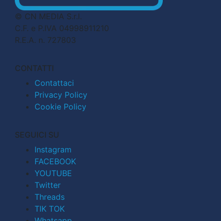
© CN MEDIA S.r.l.
C.F. e P.IVA 04998911210
R.E.A. n. 727803
CONTATTI
Contattaci
Privacy Policy
Cookie Policy
SEGUICI SU
Instagram
FACEBOOK
YOUTUBE
Twitter
Threads
TIK TOK
Whatsapp