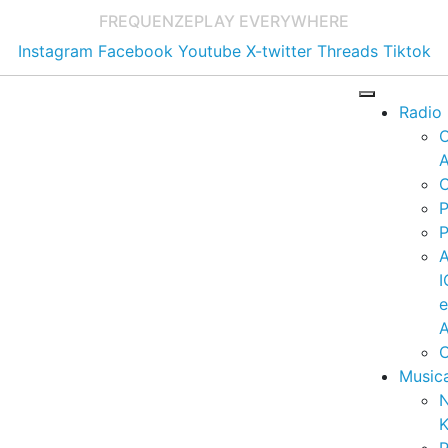
FREQUENZE
PLAY EVERYWHERE
Instagram
Facebook
Youtube
X-twitter
Threads
Tiktok
Radio
A
C
P
P
I
A
C
Music
K