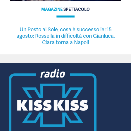
MAGAZINE
SPETTACOLO
Un Posto al Sole, cosa è successo ieri 5
agosto: Rossella in difficoltà con Gianluca,
Clara torna a Napoli