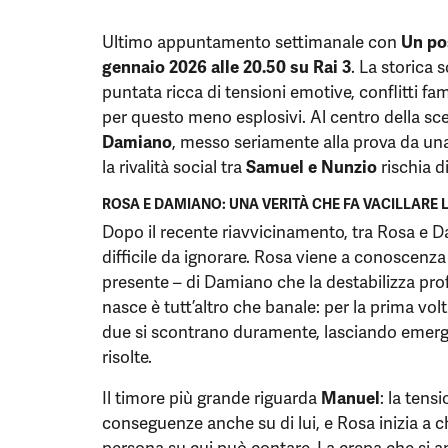
Ultimo appuntamento settimanale con
Un po
gennaio 2026 alle 20.50 su Rai 3
. La storica
puntata ricca di tensioni emotive, conflitti fa
per questo meno esplosivi. Al centro della sce
Damiano
, messo seriamente alla prova da un
la rivalità social tra
Samuel e Nunzio
rischia d
ROSA E DAMIANO: UNA VERITÀ CHE FA VACILLARE 
Dopo il recente riavvicinamento, tra Rosa e D
difficile da ignorare. Rosa viene a conoscenza 
presente – di Damiano che la destabilizza pr
nasce è tutt’altro che banale: per la prima vol
due si scontrano duramente, lasciando emer
risolte.
Il timore più grande riguarda
Manuel
: la tensi
conseguenze anche su di lui, e Rosa inizia a 