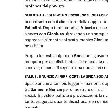
persona su cui può contare. La crepa che si a
profonda del previsto.
ALBERTO E GIANLUCA: UN RIAVVICINAMENTO CHE 
In contrasto con il clima teso della coppia, ar
Palladini
. Dopo tanti tentativi,
Alberto
riesce
sincero con
Gianluca
, ritrovando una compli
appare visibilmente sollevato, mentre Gianluc
possibilità.
Proprio lui resta colpito da
Anna
, una giovane
recupero per alcolisti. L’intesa è immediata e la
speciale, capace di segnare una nuova fase nel
SAMUEL E NUNZIO AI FERRI CORTI: LA SFIDA SOCI
Spazio anche a toni più leggeri – ma non trop
tra
Samuel e Nunzio
per dimostrare chi sia il 
social. Tra video, battute e provocazioni, la riv
tanto esagerata quanto disastrosa, con cons
comiche.