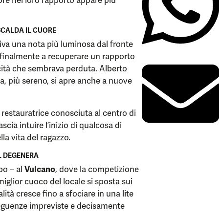
pre nel loro rapporto appare più
SCALDA IL CUORE
riva una nota più luminosa dal fronte
 finalmente a recuperare un rapporto
cità che sembrava perduta. Alberto
a, più sereno, si apre anche a nuove
 restauratrice conosciuta al centro di
scia intuire l’inizio di qualcosa di
la vita del ragazzo.
AL DEGENERA
po – al
Vulcano
, dove la competizione
miglior cuoco del locale si sposta sui
alità cresce fino a sfociare in una lite
eguenze impreviste e decisamente