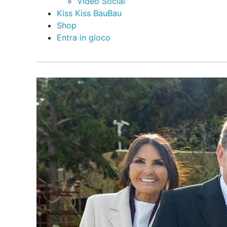
Video Social
Kiss Kiss BauBau
Shop
Entra in gioco