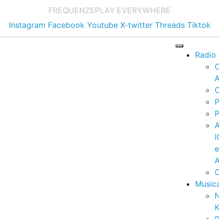
FREQUENZE
PLAY EVERYWHERE
Instagram
Facebook
Youtube
X-twitter
Threads
Tiktok
Radio
A
C
P
P
I
A
C
Music
K