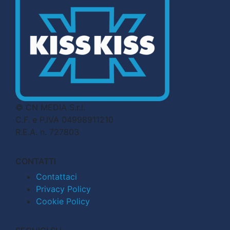
© CN MEDIA S.r.l.
C.F. e P.IVA 04998911210
R.E.A. n. 727803
CONTATTI
Contattaci
Privacy Policy
Cookie Policy