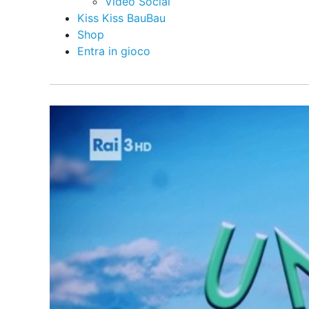
Video Social
Kiss Kiss BauBau
Shop
Entra in gioco