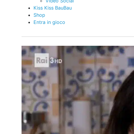
Video Social
Kiss Kiss BauBau
Shop
Entra in gioco