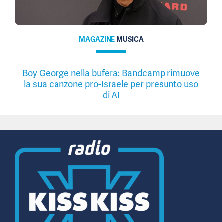
MAGAZINE
MUSICA
Boy George nella bufera: Bandcamp rimuove
la sua canzone pro-Israele per presunto uso
di AI