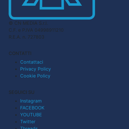
© CN MEDIA S.r.l.
C.F. e P.IVA 04998911210
R.E.A. n. 727803
CONTATTI
Contattaci
Privacy Policy
Cookie Policy
SEGUICI SU
Instagram
FACEBOOK
YOUTUBE
Twitter
Threads