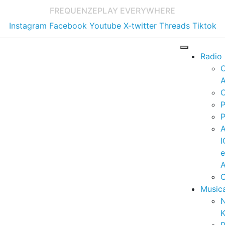
FREQUENZE
PLAY EVERYWHERE
Instagram
Facebook
Youtube
X-twitter
Threads
Tiktok
Radio
A
C
P
P
I
A
C
Music
K