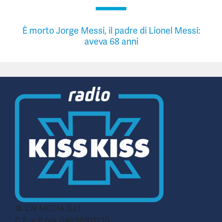
È morto Jorge Messi, il padre di Lionel Messi:
aveva 68 anni
© CN MEDIA S.r.l.
C.F. e P.IVA 04998911210