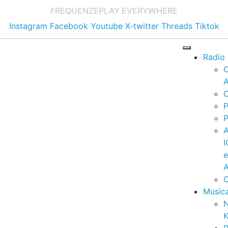
FREQUENZE
PLAY EVERYWHERE
Instagram
Facebook
Youtube
X-twitter
Threads
Tiktok
Radio
A
C
P
P
I
A
C
Music
K