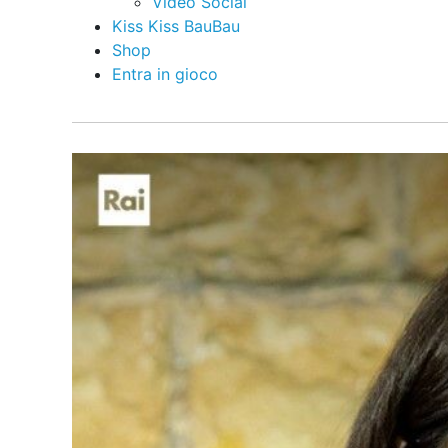
Video Social
Kiss Kiss BauBau
Shop
Entra in gioco