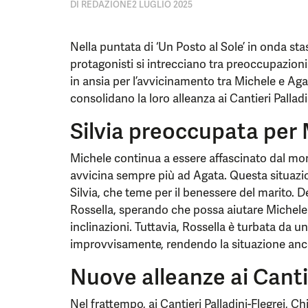
DI
REDAZIONE
2 LUGLIO 2025
Nella puntata di ‘Un Posto al Sole’ in onda stas
protagonisti si intrecciano tra preoccupazioni
in ansia per l’avvicinamento tra Michele e A
consolidano la loro alleanza ai Cantieri Palladi
Silvia preoccupata per
Michele continua a essere affascinato dal mon
avvicina sempre più ad Agata. Questa situazi
Silvia, che teme per il benessere del marito. De
Rossella, sperando che possa aiutare Michele
inclinazioni. Tuttavia, Rossella è turbata da u
improvvisamente, rendendo la situazione an
Nuove alleanze ai Cantie
Nel frattempo, ai Cantieri Palladini-Flegrei, C