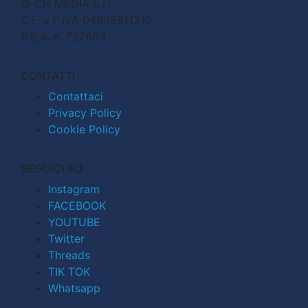
© CN MEDIA S.r.l.
C.F. e P.IVA 04998911210
R.E.A. n. 727803
CONTATTI
Contattaci
Privacy Policy
Cookie Policy
SEGUICI SU
Instagram
FACEBOOK
YOUTUBE
Twitter
Threads
TIK TOK
Whatsapp