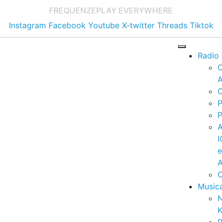
FREQUENZE
PLAY EVERYWHERE
Instagram
Facebook
Youtube
X-twitter
Threads
Tiktok
Radio
A
C
P
P
I
A
C
Music
K