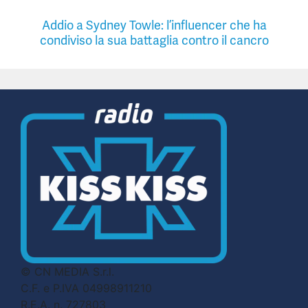
Addio a Sydney Towle: l’influencer che ha
condiviso la sua battaglia contro il cancro
© CN MEDIA S.r.l.
C.F. e P.IVA 04998911210
R.E.A. n. 727803