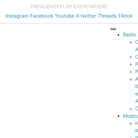
FREQUENZE
PLAY EVERYWHERE
Instagram
Facebook
Youtube
X-twitter
Threads
Tiktok
Radio
A
C
P
P
I
A
C
Music
K