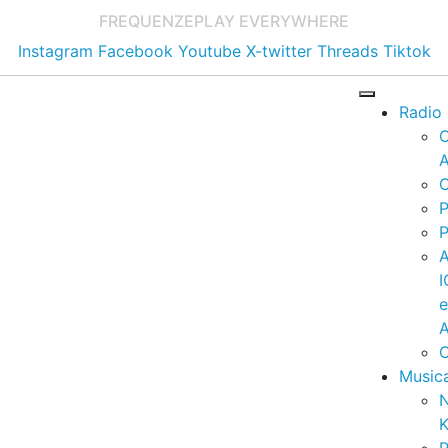
FREQUENZE
PLAY EVERYWHERE
Instagram
Facebook
Youtube
X-twitter
Threads
Tiktok
Radio
A
C
P
P
I
A
C
Music
K