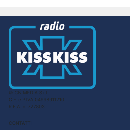
© CN MEDIA S.r.l.
C.F. e P.IVA 04998911210
R.E.A. n. 727803
CONTATTI