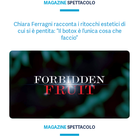
MAGAZINE
SPETTACOLO
Chiara Ferragni racconta i ritocchi estetici di
cui si è pentita: “Il botox è l’unica cosa che
faccio”
MAGAZINE
SPETTACOLO