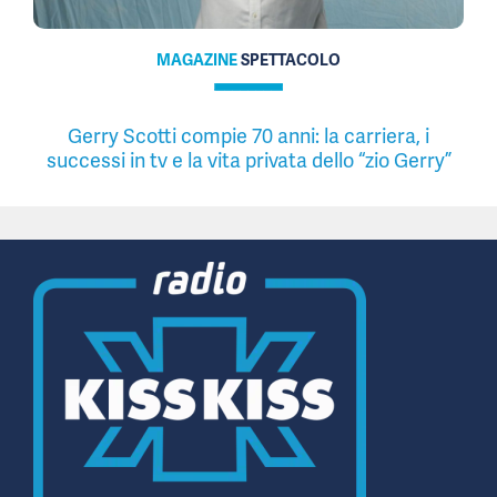
MAGAZINE
SPETTACOLO
Gerry Scotti compie 70 anni: la carriera, i
successi in tv e la vita privata dello “zio Gerry”