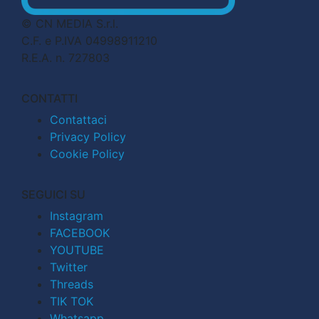
© CN MEDIA S.r.l.
C.F. e P.IVA 04998911210
R.E.A. n. 727803
CONTATTI
Contattaci
Privacy Policy
Cookie Policy
SEGUICI SU
Instagram
FACEBOOK
YOUTUBE
Twitter
Threads
TIK TOK
Whatsapp