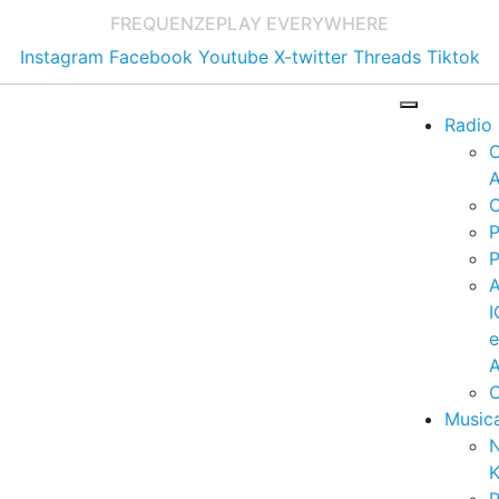
FREQUENZE
PLAY EVERYWHERE
Instagram
Facebook
Youtube
X-twitter
Threads
Tiktok
Radio
A
C
P
P
I
A
C
Music
K