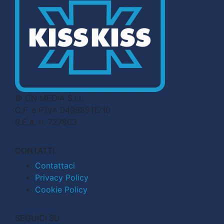
© CN MEDIA S.r.l.
C.F. e P.IVA 04998911210
R.E.A. n. 727803
CONTATTI
Contattaci
Privacy Policy
Cookie Policy
SEGUICI SU