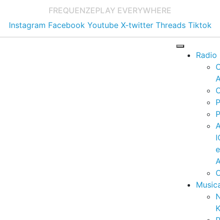
FREQUENZE
PLAY EVERYWHERE
Instagram
Facebook
Youtube
X-twitter
Threads
Tiktok
Radio
A
C
P
P
I
A
C
Music
K