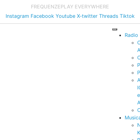
FREQUENZE
PLAY EVERYWHERE
Instagram
Facebook
Youtube
X-twitter
Threads
Tiktok
Radio
A
C
P
P
I
A
C
Music
K