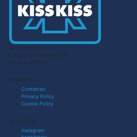
© CN MEDIA S.r.l.
C.F. e P.IVA 04998911210
R.E.A. n. 727803
CONTATTI
Contattaci
Privacy Policy
Cookie Policy
SEGUICI SU
Instagram