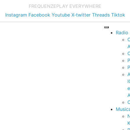
FREQUENZE
PLAY EVERYWHERE
Instagram
Facebook
Youtube
X-twitter
Threads
Tiktok
Radio
A
C
P
P
I
A
C
Music
K