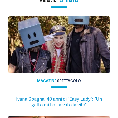
MAGAZINE
ATTUALITÀ
MAGAZINE
SPETTACOLO
Ivana Spagna, 40 anni di “Easy Lady”: “Un
gatto mi ha salvato la vita”