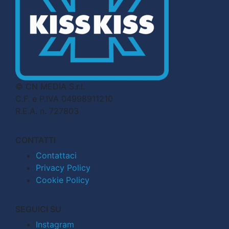
© CN MEDIA S.r.l.
C.F. e P.IVA 04998911210
R.E.A. n. 727803
CONTATTI
Contattaci
Privacy Policy
Cookie Policy
SEGUICI SU
Instagram