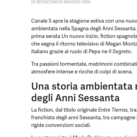
DI
REDAZIONE
26 MAGGIO 2026
Canale 5 apre la stagione estiva con una nuo
ambientata nella Spagna degli Anni Sessanta.
prima serata
Un nuovo inizio
, fiction spagno
che segna il ritorno televisivo di Megan Mont
italiano grazie al ruolo di Pepa ne
Il Segreto
.
Tra passioni tormentate, matrimoni combinati e 
atmosfere intense e ricche di colpi di scena.
Una storia ambientata 
degli Anni Sessanta
La fiction, dal titolo originale
Entre Tierras
, tr
franchista degli anni Sessanta, tra campagne is
rigide convenzioni sociali.