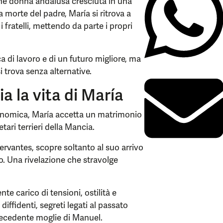
ne donna andalusa cresciuta in una
a morte del padre, María si ritrova a
ratelli, mettendo da parte i propri
a di lavoro e di un futuro migliore, ma
i trova senza alternative.
a la vita di María
economica, María accetta un matrimonio
ari terrieri della Mancia.
rvantes, scopre soltanto al suo arrivo
mo. Una rivelazione che stravolge
e carico di tensioni, ostilità e
iffidenti, segreti legati al passato
recedente moglie di Manuel.