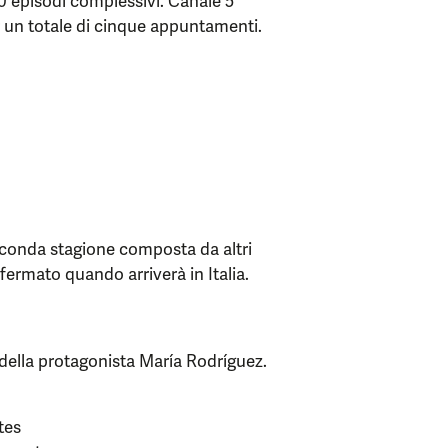
0 episodi complessivi. Canale 5
r un totale di cinque appuntamenti.
econda stagione composta da altri
ermato quando arriverà in Italia.
della protagonista María Rodríguez.
tes