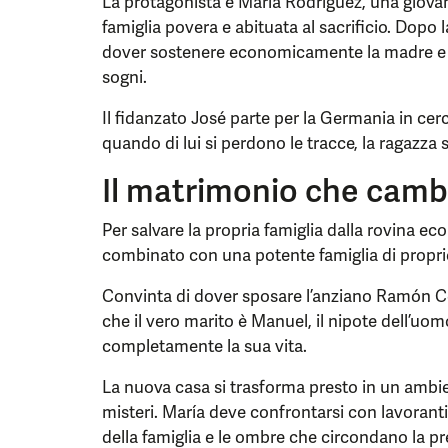
La protagonista è María Rodríguez, una giova
famiglia povera e abituata al sacrificio. Dopo l
dover sostenere economicamente la madre e i f
sogni.
Il fidanzato José parte per la Germania in cerc
quando di lui si perdono le tracce, la ragazza s
Il matrimonio che cambi
Per salvare la propria famiglia dalla rovina 
combinato con una potente famiglia di propriet
Convinta di dover sposare l’anziano Ramón Ce
che il vero marito è Manuel, il nipote dell’uo
completamente la sua vita.
La nuova casa si trasforma presto in un ambient
misteri. María deve confrontarsi con lavoranti d
della famiglia e le ombre che circondano la p