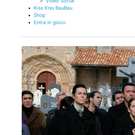
Video Social
Kiss Kiss BauBau
Shop
Entra in gioco