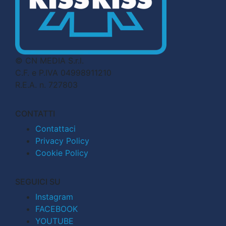
© CN MEDIA S.r.l.
C.F. e P.IVA 04998911210
R.E.A. n. 727803
CONTATTI
Contattaci
Privacy Policy
Cookie Policy
SEGUICI SU
Instagram
FACEBOOK
YOUTUBE