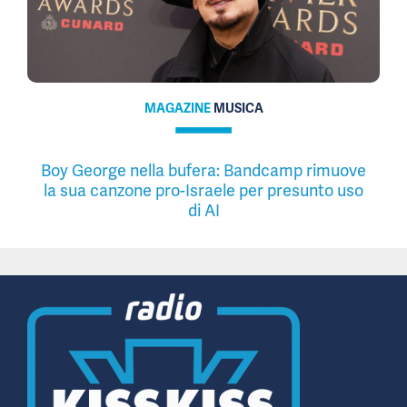
MAGAZINE
MUSICA
Boy George nella bufera: Bandcamp rimuove
la sua canzone pro-Israele per presunto uso
di AI