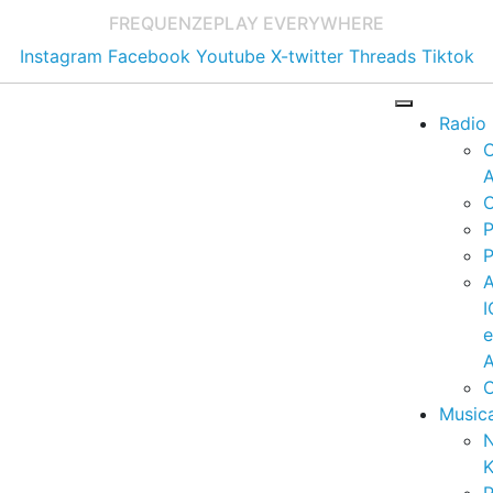
FREQUENZE
PLAY EVERYWHERE
Instagram
Facebook
Youtube
X-twitter
Threads
Tiktok
Radio
A
C
P
P
I
A
C
Music
K