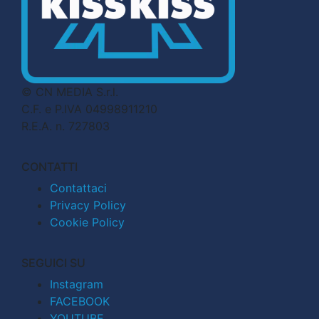
© CN MEDIA S.r.l.
C.F. e P.IVA 04998911210
R.E.A. n. 727803
CONTATTI
Contattaci
Privacy Policy
Cookie Policy
SEGUICI SU
Instagram
FACEBOOK
YOUTUBE