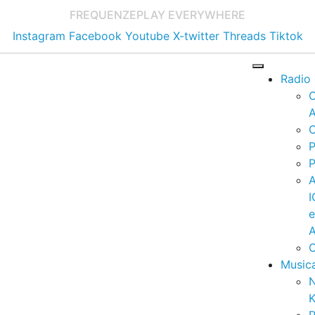
FREQUENZE
PLAY EVERYWHERE
Instagram
Facebook
Youtube
X-twitter
Threads
Tiktok
Radio
A
C
P
P
I
A
C
Music
K