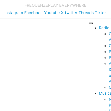
FREQUENZE
PLAY EVERYWHERE
Instagram
Facebook
Youtube
X-twitter
Threads
Tiktok
Radio
A
C
P
P
I
A
C
Music
K