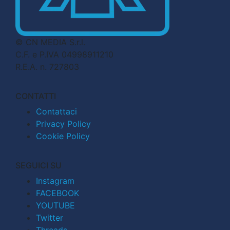
© CN MEDIA S.r.l.
C.F. e P.IVA 04998911210
R.E.A. n. 727803
CONTATTI
Contattaci
Privacy Policy
Cookie Policy
SEGUICI SU
Instagram
FACEBOOK
YOUTUBE
Twitter
Threads