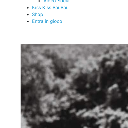
Video Social
Kiss Kiss BauBau
Shop
Entra in gioco