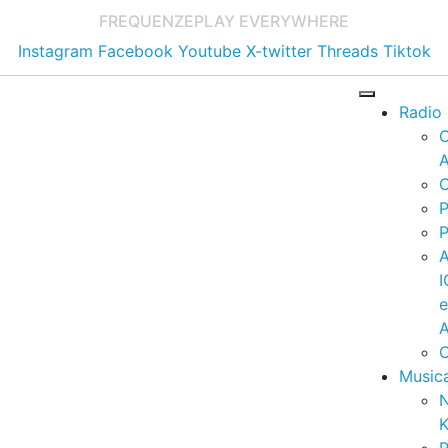
FREQUENZE
PLAY EVERYWHERE
Instagram
Facebook
Youtube
X-twitter
Threads
Tiktok
Radio
A
C
P
P
I
A
C
Music
K