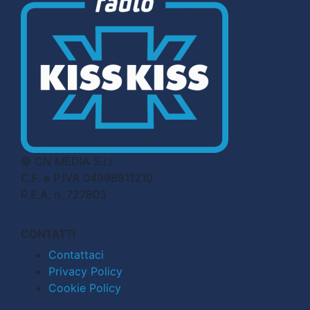
© CN MEDIA S.r.l.
C.F. e P.IVA 04998911210
R.E.A. n. 727803
CONTATTI
Contattaci
Privacy Policy
Cookie Policy