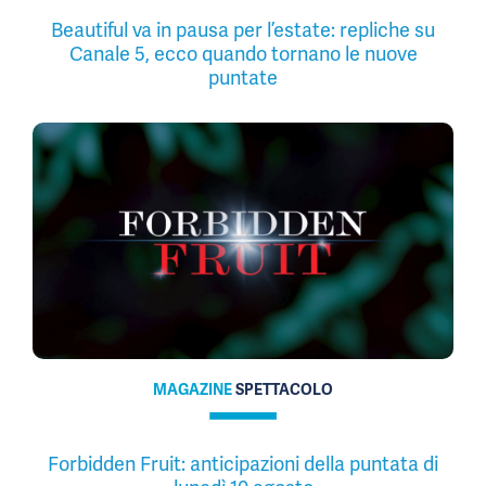
Beautiful va in pausa per l’estate: repliche su
Canale 5, ecco quando tornano le nuove
puntate
MAGAZINE
SPETTACOLO
Forbidden Fruit: anticipazioni della puntata di