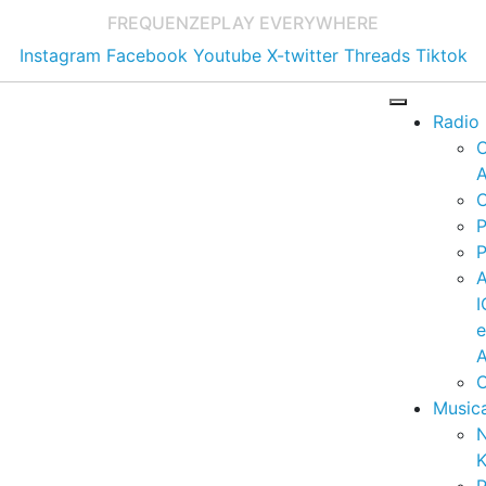
FREQUENZE
PLAY EVERYWHERE
Instagram
Facebook
Youtube
X-twitter
Threads
Tiktok
Radio
A
C
P
P
I
A
C
Music
K