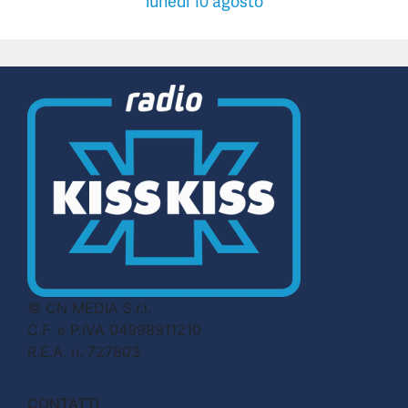
lunedì 10 agosto
© CN MEDIA S.r.l.
C.F. e P.IVA 04998911210
R.E.A. n. 727803
CONTATTI