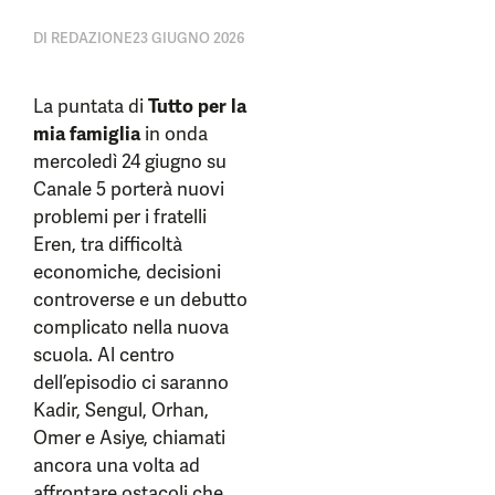
DI
REDAZIONE
23 GIUGNO 2026
La puntata di
Tutto per la
mia famiglia
in onda
mercoledì 24 giugno su
Canale 5 porterà nuovi
problemi per i fratelli
Eren, tra difficoltà
economiche, decisioni
controverse e un debutto
complicato nella nuova
scuola. Al centro
dell’episodio ci saranno
Kadir, Sengul, Orhan,
Omer e Asiye, chiamati
ancora una volta ad
affrontare ostacoli che