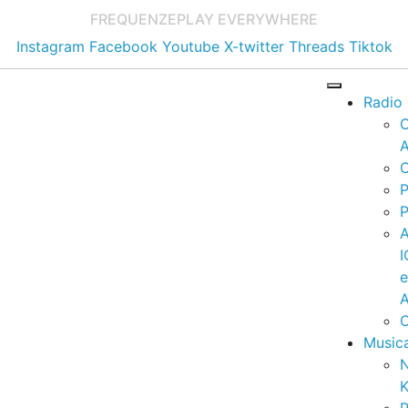
FREQUENZE
PLAY EVERYWHERE
Instagram
Facebook
Youtube
X-twitter
Threads
Tiktok
Radio
A
C
P
P
I
A
C
Music
K