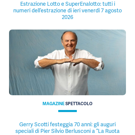
Estrazione Lotto e SuperEnalotto: tutti i
numeri dell’estrazione di ieri venerdì 7 agosto
2026
MAGAZINE
SPETTACOLO
Gerry Scotti festeggia 70 anni: gli auguri
speciali di Pier Silvio Berlusconi a “La Ruota