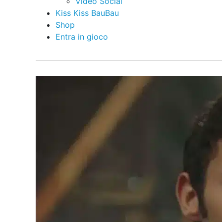
Video Social
Kiss Kiss BauBau
Shop
Entra in gioco