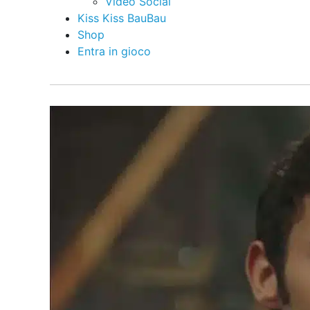
Video Social
Kiss Kiss BauBau
Shop
Entra in gioco