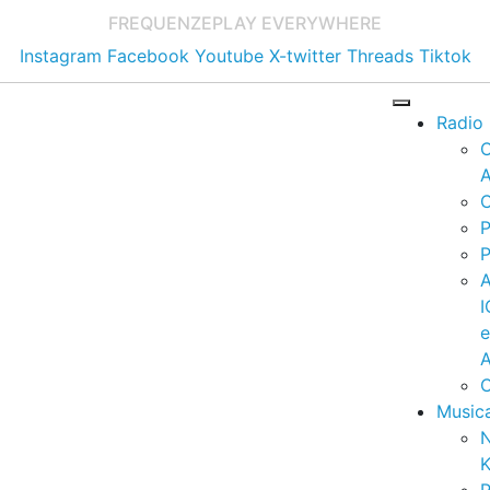
FREQUENZE
PLAY EVERYWHERE
Instagram
Facebook
Youtube
X-twitter
Threads
Tiktok
Radio
A
C
P
P
I
A
C
Music
K