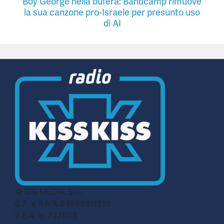
Boy George nella bufera: Bandcamp rimuove
la sua canzone pro-Israele per presunto uso
di AI
© CN MEDIA S.r.l.
C.F. e P.IVA 04998911210
R.E.A. n. 727803