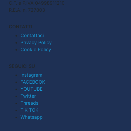
C.F. e P.IVA 04998911210
R.E.A. n. 727803
CONTATTI
Contattaci
Privacy Policy
Cookie Policy
SEGUICI SU
Instagram
FACEBOOK
YOUTUBE
Twitter
Threads
TIK TOK
Whatsapp