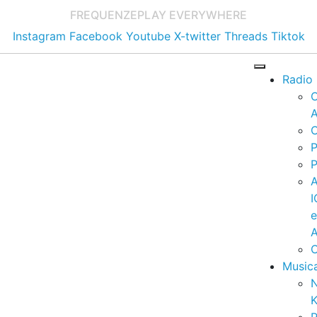
FREQUENZE
PLAY EVERYWHERE
Instagram
Facebook
Youtube
X-twitter
Threads
Tiktok
Radio
A
C
P
P
I
A
C
Music
K