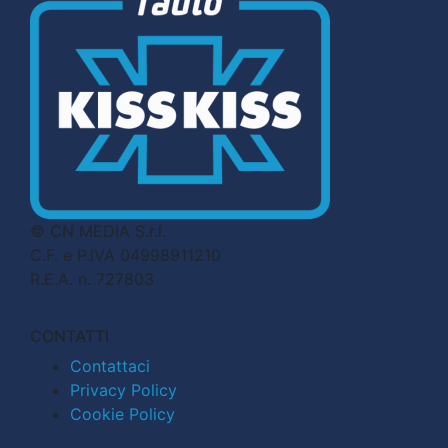
© CN MEDIA S.r.l.
C.F. e P.IVA 04998911210
R.E.A. n. 727803
CONTATTI
Contattaci
Privacy Policy
Cookie Policy