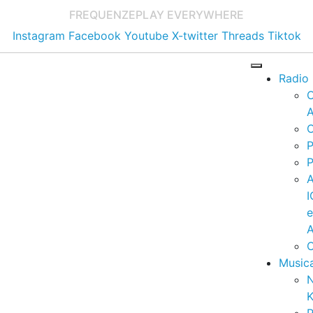
FREQUENZE
PLAY EVERYWHERE
Instagram
Facebook
Youtube
X-twitter
Threads
Tiktok
Radio
A
C
P
P
I
A
C
Music
K